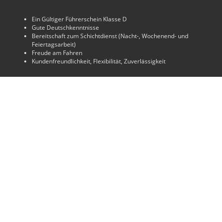
Ein Gültiger Führerschein Klasse D
Gute Deutschkenntnisse
Bereitschaft zum Schichtdienst (Nacht-, Wochenend- und
Feiertagsarbeit)
Freude am Fahren
Kundenfreundlichkeit, Flexibilität, Zuverlässigkeit
Deine Vorteile bei uns
Attraktive Vergütung und Zuschläge
Geregelte Arbeitszeiten mit Schichtplanung
Weiterbildungsmöglichkeiten und Fahrerschulungen